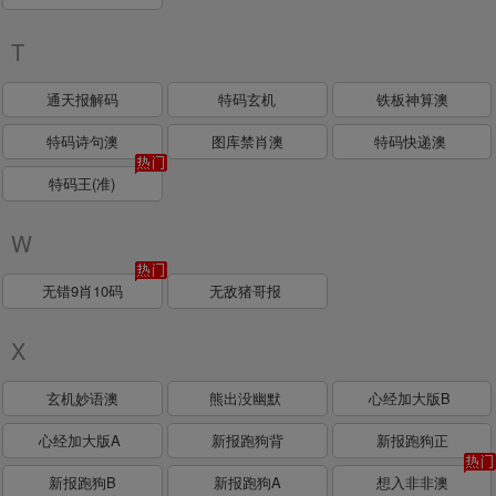
T
通天报解码
特码玄机
铁板神算澳
特码诗句澳
图库禁肖澳
特码快递澳
特码王(准)
W
无错9肖10码
无敌猪哥报
X
玄机妙语澳
熊出没幽默
心经加大版B
心经加大版A
新报跑狗背
新报跑狗正
新报跑狗B
新报跑狗A
想入非非澳