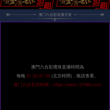
澳门六合彩直播开奖
澳門六合彩攪珠直播時間為
每晚
21:30-21:36
(北京時間)，敬請查看。
澳门六合彩资料网：https://www.137884.com