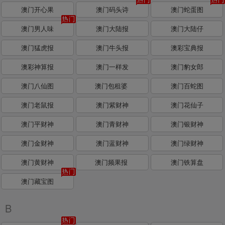
澳门开心果
澳门码头诗
澳门蛇蛋图
澳门男人味
澳门大陆报
澳门大陆仔
澳门猛虎报
澳门牛头报
澳彩宝典报
澳彩神算报
澳门一样发
澳门豹女郎
澳门八仙图
澳门包租婆
澳门百蛇图
澳门老鼠报
澳门紫财神
澳门花仙子
澳门平财神
澳门青财神
澳门银财神
澳门金财神
澳门蓝财神
澳门绿财神
澳门黄财神
澳门频果报
澳门铁算盘
澳门藏宝图
B