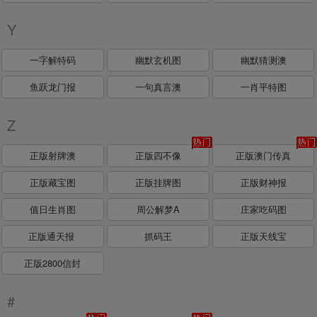
Y
一字解特码
幽默玄机图
幽默猜测澳
鱼跃龙门报
一句真言澳
一肖平特图
Z
正版射牌澳
正版四不像
正版澳门传真
正版藏宝图
正版挂牌图
正版财神报
值日生肖图
周公解梦A
庄家吃码图
正版通天报
抓码王
正版天线宝
正版2800信封
#