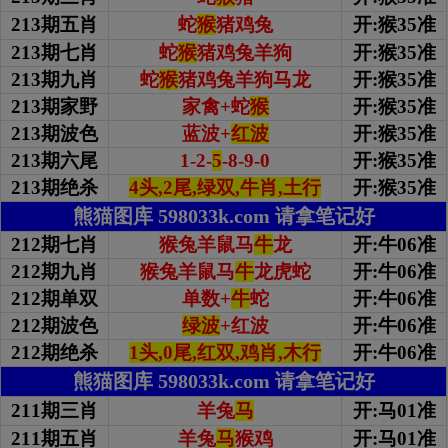
213期五肖
蛇
猴
猪鸡兔
开:猴35准
213期七肖
蛇
猴
猪鸡兔羊狗
开:猴35准
213期九肖
蛇
猴
猪鸡兔羊狗马龙
开:猴35准
213期家野
家禽+蛇
猴
开:猴35准
213期波色
蓝波+
红波
开:猴35准
213期
六尾
1-2-
5
-8-9-0
开:猴35准
213期绝杀
4头,2尾,绿双,牛肖,土行
开:猴35准
熊猫图库 598033k.com 请拿笔记好
212期七肖
猴兔羊鼠马
牛
龙
开:牛06准
212期九肖
猴兔羊鼠马
牛
龙虎蛇
开:牛06准
212期单双
单数+
牛
蛇
开:牛06准
212期波色
绿波
+红波
开:牛06准
212期绝杀
1头,0尾,红双,鸡肖,木行
开:牛06准
熊猫图库 598033k.com 请拿笔记好
211期三肖
羊兔
马
开:马01准
211期五肖
羊兔
马
猴鸡
开:马01准