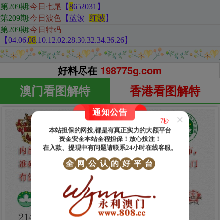
第209期:
今日七尾
【
8
652031
】
第209期:
今日波色
【蓝
波+
红波
】
第209期:
今日特码
【04.06.
08
.10.12.02.28.30.32.34.36.26
】
好料尽在
198775g.com
澳门看图解特
香港看图解特
通知公告
×
6秒
本站担保的网投,都是有真正实力的大额平台
资金安全本站全程担保！放心投注！
在入款、提现中有问题请联系24小时在线客服。
全
网
公
认
的
好
平
台