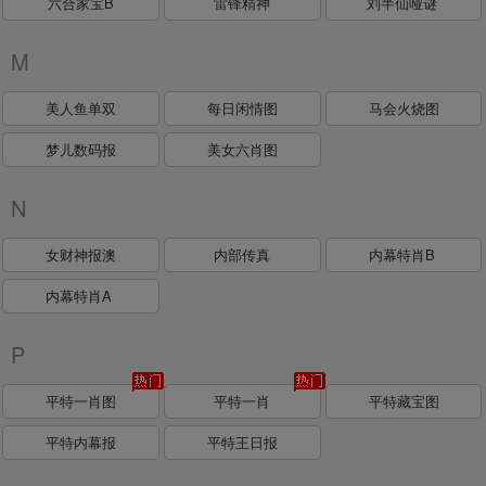
六合家宝B
雷锋精神
刘半仙哑谜
M
美人鱼单双
每日闲情图
马会火烧图
梦儿数码报
美女六肖图
N
女财神报澳
内部传真
内幕特肖B
内幕特肖A
P
平特一肖图
平特一肖
平特藏宝图
平特内幕报
平特王日报