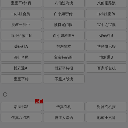
宝宝平特1肖
八仙过海澳
八仙指路澳
白小姐会员
白小姐密传
白小姐密传
波叔一波中
波肖尾门报
宝中之宝澳
白小姐救世B
白小姐救世A
爆码料B
爆码料A
帮您翻本
博彩快讯报
波行肖尾
宝宝特码图
博彩通B
博彩通A
博彩平特报
百家乐玄机
宝宝平特
不服来战澳
C
彩民书籍
传真玄机
财神玄机报
传真八点料
曾道人暗语
彩霸王六肖